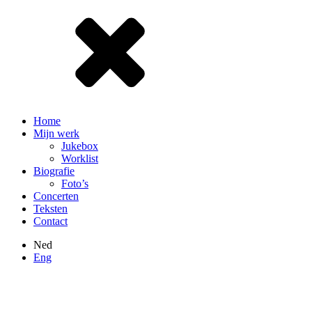
Home
Mijn werk
Jukebox
Worklist
Biografie
Foto’s
Concerten
Teksten
Contact
Ned
Eng